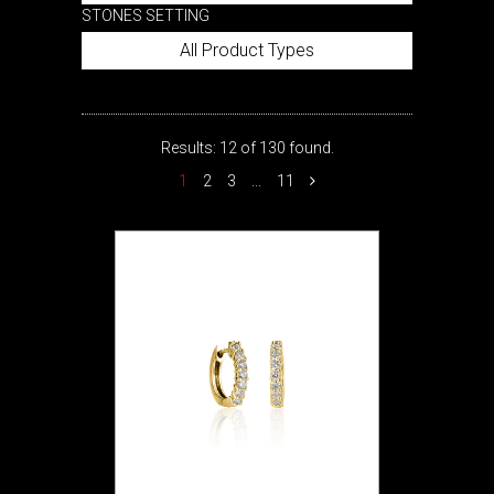
STONES SETTING
All Product Types
Results: 12 of 130 found.
1
2
3
...
11